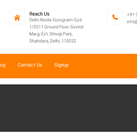
Reach Us
+91 
Delhi-Noida-Gurugram-Gzd
info
1/5511 Ground Floor, Govind
Marg, Ext, Shivaji Park,
Shahdara, Delhi, 110032
log
Contact Us
Signup