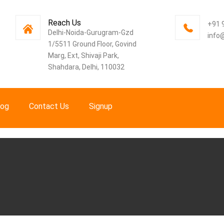
Reach Us
+91 
Delhi-Noida-Gurugram-Gzd
info
1/5511 Ground Floor, Govind
Marg, Ext, Shivaji Park,
Shahdara, Delhi, 110032
log
Contact Us
Signup